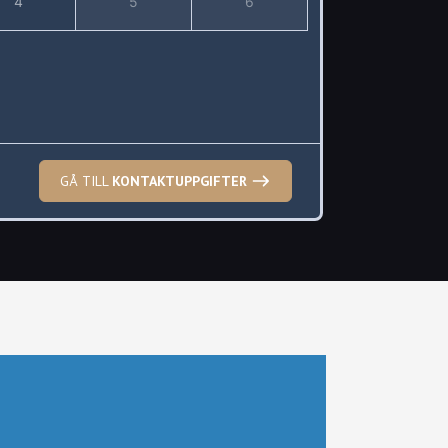
4
5
6
GÅ TILL
KONTAKTUPPGIFTER
★★★
tt smarta tips och de har skött allt åt mig! Jag har själv svårt att