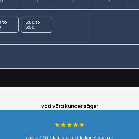
31
1
2
3
0 to
15:00 to
0
16:00
Vad våra kunder säger
Så bra! Har få