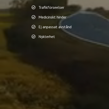
Trafikförseelser
Medicinskt hinder
Ej anpassat avstånd
Nykterhet