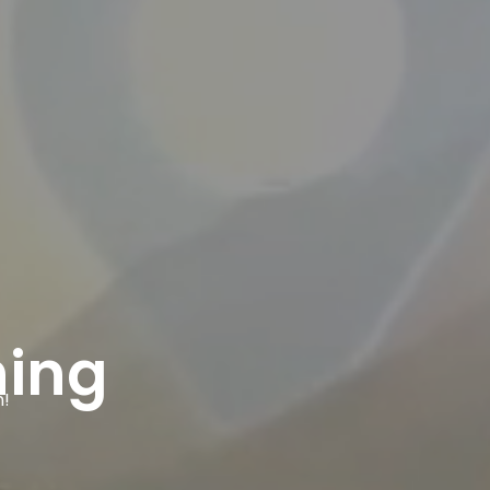
ning
n!