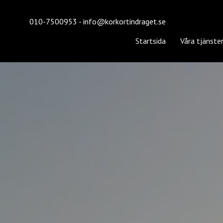
010-7500953
-
info@korkortindraget.se
Startsida
Våra tjänste