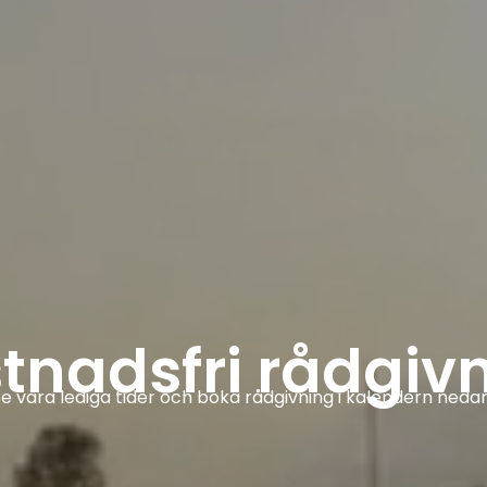
tnadsfri rådgiv
e våra lediga tider och boka rådgivning i kalendern neda