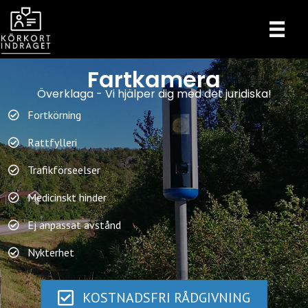
Hoppa
till
innehåll
Fartkamera
Överklaga - Vi hjälper dig med det juridiska!
Fortkörning
Rattfylleri
Trafikförseelser
Medicinskt hinder
Ej anpassat avstånd
Nykterhet
KOSTNADSFRI RÅDGIVNING