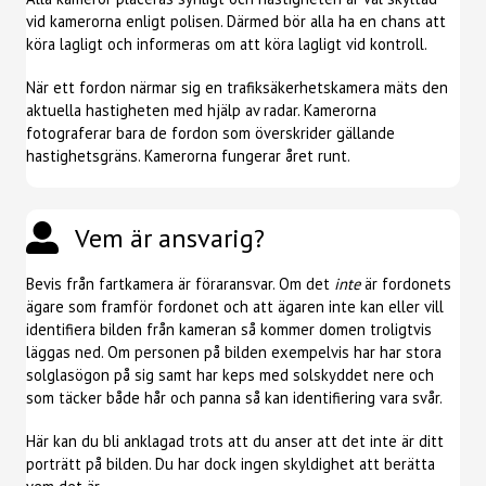
vid kamerorna enligt polisen. Därmed bör alla ha en chans att
köra lagligt och informeras om att köra lagligt vid kontroll.
När ett fordon närmar sig en trafiksäkerhetskamera mäts den
aktuella hastigheten med hjälp av radar. Kamerorna
fotograferar bara de fordon som överskrider gällande
hastighetsgräns. Kamerorna fungerar året runt.
Vem är ansvarig?
Bevis från fartkamera är föraransvar. Om det
inte
är fordonets
ägare som framför fordonet och att ägaren inte kan eller vill
identifiera bilden från kameran så kommer domen troligtvis
läggas ned. Om personen på bilden exempelvis har har stora
solglasögon på sig samt har keps med solskyddet nere och
som täcker både hår och panna så kan identifiering vara svår.
Här kan du bli anklagad trots att du anser att det inte är ditt
porträtt på bilden. Du har dock ingen skyldighet att berätta