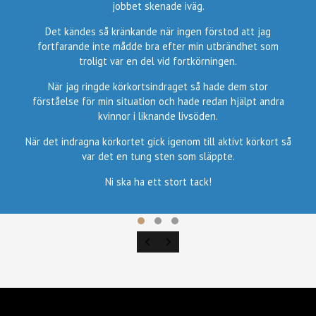
jobbet skenade iväg.
Det kändes så kränkande när ingen förstod att jag
fortfarande inte mådde bra efter min utbrändhet som
troligt var en del vid fortkörningen.
När jag ringde körkortsindraget så hade dem stor
förståelse för min situation och hade redan hjälpt andra
kvinnor i liknande livsöden.
När det indragna körkortet gick igenom till aktivt körkort så
var det en tung sten som släppte.
Ni ska ha ett stort tack!
TESTIMONIAL SLIDE 1
TESTIMONIAL SLIDE 2
TESTIMONIAL SLIDE 3
PREVIOUS
NEXT