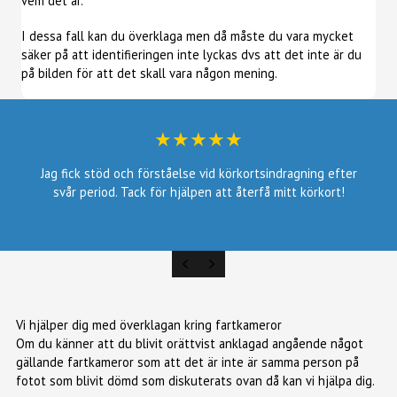
vem det är.
I dessa fall kan du överklaga men då måste du vara mycket
säker på att identifieringen inte lyckas dvs att det inte är du
på bilden för att det skall vara någon mening.
★★★★★
Jag fick stöd och förståelse vid körkortsindragning efter
svår period. Tack för hjälpen att återfå mitt körkort!
PREVIOUS
NEXT
Vi hjälper dig med överklagan kring fartkameror
Om du känner att du blivit orättvist anklagad angående något
gällande fartkameror som att det är inte är samma person på
fotot som blivit dömd som diskuterats ovan då kan vi hjälpa dig.