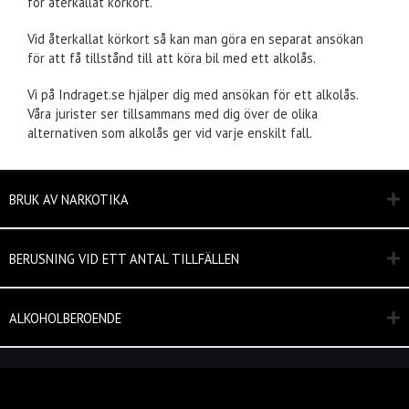
för återkallat körkort.
Vid återkallat körkort så kan man göra en separat ansökan
för att få tillstånd till att köra bil med ett alkolås.
Vi på Indraget.se hjälper dig med ansökan för ett alkolås.
Våra jurister ser tillsammans med dig över de olika
alternativen som alkolås ger vid varje enskilt fall.
BRUK AV NARKOTIKA
BERUSNING VID ETT ANTAL TILLFÄLLEN
ALKOHOLBEROENDE