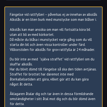
Fängelse vid rattfylleri – påverkas ej av innehav av alkolås
Alkolås är en liten burk med munstycke som man blåser i.
Alkolås kan man ansöka om man vill fortsätta köra bil
utan att bli av med körkortet.
Då måste du blåsa i munstycket varje gång som du vill
starta din bil och även vissa kontroller under färd.
Villkorstiden för alkolås för grov rattfylla är 24 månader.
Du blir inte av med “själva straffet” vid rattfylleri om du
skaffar alkolås.
Har du blivit dömd till fängelse så ska den tiden avtjänas.
Straffet för brottet har däremot inte med
återkallelsetiden att göra, vilket gör att du kan göra
något åt detta.
Åklagaren åtalar dig och tar även in dessa förmildrande
omständigheter i sitt åtal mot dig och du blir dömd även
för detta.