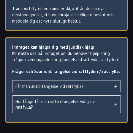
Transportstyrelsen kommer då, utifrån dessa nya
omständigheter, att undanröja sitt tidigare beslut och
meddela dig ett nytt, slutligt beslut.
Indraget kan hjälpa dig med juridisk hjälp
Kontakta oss på Indraget om du behöver hjälp kring
Fotboja i stället för fängelsestraff
frågor, överklagande kring fängelsestraff vide rattfylleri.
I många fall kan du få en elektrisk fotboja i stället för
fängelse.
Frågor och Svar runt fängelse vid rattfylleri / rattfylla:
Om du är dömd till högst sex månaders fängelse så kan
du få avtjäna straffet med en elektronisk kontroll.
Får man alltid fängelse vid rattfylla?
Det krävs att du har någon form av sysselsättning som
arbete, studier etc som kräver detta.
Hur långe får man sitta i fängelse vid grov
rattfylla?
Sedan att övriga personer som är boende samt myndiga i
den egna bostaden ger sitt samtycke.