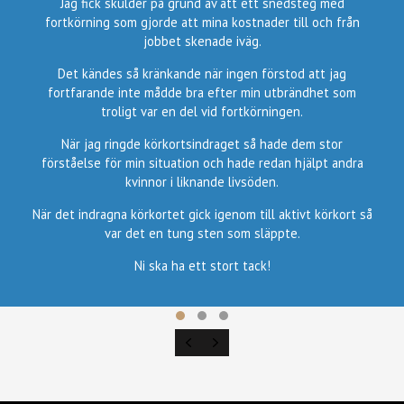
Jag fick skulder på grund av att ett snedsteg med
fortkörning som gjorde att mina kostnader till och från
jobbet skenade iväg.
Det kändes så kränkande när ingen förstod att jag
fortfarande inte mådde bra efter min utbrändhet som
troligt var en del vid fortkörningen.
När jag ringde körkortsindraget så hade dem stor
förståelse för min situation och hade redan hjälpt andra
kvinnor i liknande livsöden.
När det indragna körkortet gick igenom till aktivt körkort så
var det en tung sten som släppte.
Ni ska ha ett stort tack!
TESTIMONIAL SLIDE 1
TESTIMONIAL SLIDE 2
TESTIMONIAL SLIDE 3
PREVIOUS
NEXT