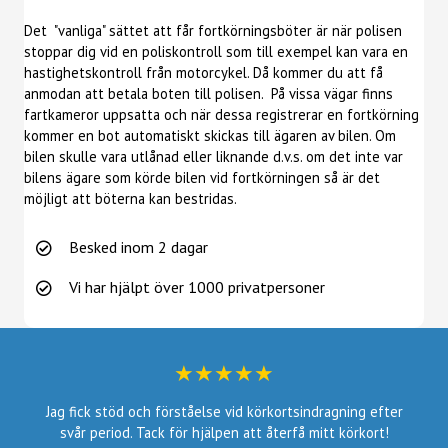
Det "vanliga" sättet att får fortkörningsböter är när polisen
stoppar dig vid en poliskontroll som till exempel kan vara en
hastighetskontroll från motorcykel. Då kommer du att få
anmodan att betala boten till polisen. På vissa vägar finns
fartkameror uppsatta och när dessa registrerar en fortkörning
kommer en bot automatiskt skickas till ägaren av bilen. Om
bilen skulle vara utlånad eller liknande d.v.s. om det inte var
bilens ägare som körde bilen vid fortkörningen så är det
möjligt att böterna kan bestridas.
Besked inom 2 dagar
Vi har hjälpt över 1000 privatpersoner
★★★★★
Jag fick stöd och förståelse vid körkortsindragning efter
svår period. Tack för hjälpen att återfå mitt körkort!