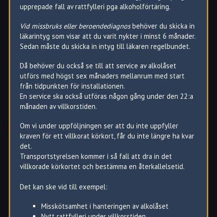
upprepade fall av rattfylleri pga alkoholförtäring.
Vid missbruks eller beroendediagnos
behöver du skicka in
läkarintyg som visar att du varit nykter i minst 6 månader.
Sedan måste du skicka in intyg till läkaren regelbundet.
Då behöver du också se till att service av alkolåset
utförs med högst sex månaders mellanrum med start
från tidpunkten för installationen.
En service ska också utföras någon gång under den 22:a
månaden av villkorstiden.
Om vi under uppföljningen ser att du inte uppfyller
kraven för ett villkorat körkort, får du inte längre ha kvar
det.
Transportstyrelsen kommer i så fall att dra in det
villkorade körkortet och bestämma en återkallelsetid.
Det kan ske vid till exempel:
Misskötsamhet i hanteringen av alkolåset
Nytt rattfylleri under villkorstiden