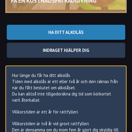
FÅ EN KOSTNADSFRI RÅDGIVNING
Under bilfärden måste man blåsa i munstycket vid
slumpmässiga tillfällen.
Allting registreras i lådans minne.
HA DITT ALKOLÅS
INDRAGET HJÄLPER DIG
Hur länge du får ha ditt alkolås
Tiden med alkolås är ett eller två år och den räknas från
när du fått beslutet om alkolåset.
Du kan alltså inte tillgodoräkna dig tid som körkortet
varit återkallat.
Villkorstiden är ett år för rattfylleri.
Villkorstiden är två år vid grovt rattfylleri.
Den är densamma om du inom fem år gjort dig skyldig till