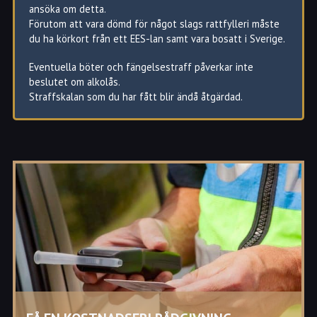
ansöka om detta.
Förutom att vara dömd för något slags rattfylleri måste
du ha körkort från ett EES-lan samt vara bosatt i Sverige.
Eventuella böter och fängelsestraff påverkar inte
beslutet om alkolås.
Straffskalan som du har fått blir ändå åtgärdad.
Vad är ett alkolås?
Ett alkolås är en liten låda med ett munstycke som
monteras på instrumentpanelen.
Varje gång man skall starta bilen måste man blåsa i
munstycket.
Om luften understiger 0.1mg alkohol per liter i
utandningsluften kan bilen startas.
Detta motsvarar 0.2 promille i blodet.*