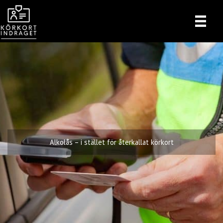
Hoppa
till
innehåll
Alkolås – i stället för återkallat körkort