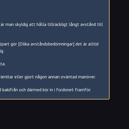
nde av körkort men du måste skicka in in en ny ansökan
 man skyldig att hålla tillräckligt långt avstånd till
tpart gör [Olika avståndsbedömningar] det är alltid
ig.
ta.
värnitar eller gjort någon annan oväntad manöver.
d bakifrån och därmed kör in i fordonet framför.