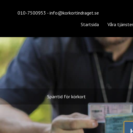
010-7500953
-
info@korkortindraget.se
Startsida
Våra tjänste
Spärrtid för körkort