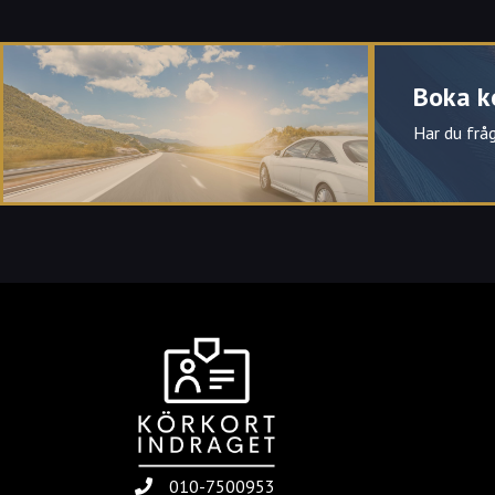
Vad innebär spärrtid?
Hur läng spärrtid för fortkörning?
Boka k
Har du fråg
När får du söka körskortsttilstånd vid en spärrtid 
körkortstillstånd?
010-7500953