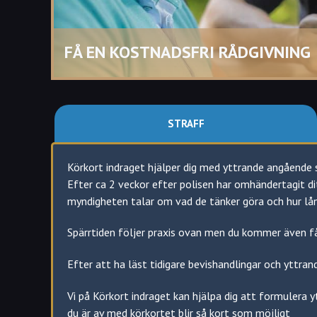
Brott mot bestämmelse som är viktigt för tr
Här är spärrtiden 2 månader i genomsnitt för
Vilket även gäller andra typer av trafikrätts
FÅ EN KOSTNADSFRI RÅDGIVNING
Fortkörning
Omkörning vid övergångsställe
Vårdslöshet i trafik
Olovlig körning
STRAFF
Inte anpassat avståndet till fordonet framf
Körning mot rött ljus
Opålitlighet i nykterhetshänseende Om polisen
Körkort indraget hjälper dig med yttrande angående s
Transportstyrelsen återkalla körkortet. Spärr
Efter ca 2 veckor efter polisen har omhändertagit di
anmärkningen
myndigheten talar om vad de tänker göra och hur lån
Annat allvarligt brott – Som till exempel grov
Spärrtiden följer praxis ovan men du kommer även f
praxis 12 månader från sista brottet
Efter att ha läst tidigare bevishandlingar och yttran
Följande kan också göra att du blir av med körkortet
Vi på Körkort indraget kan hjälpa dig att formulera y
Sjukdom, skada eller liknande
du är av med körkortet blir så kort som möjligt