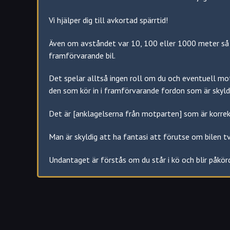
Inte skickat in läkarintyg
Körkort utfärdat på felaktiga grunder
Vi hjälper dig till avkortad spärrtid!
Inget av dessa har en särskild spärrtid för återkalla
Även om avståndet var 10, 100 eller 1000 meter så är
om körkort för att få det beviljat igen.
framförvarande bil.
Det spelar alltså ingen roll om du och eventuell mo
den som kör in i framförvarande fordon som är skyld
Det är [anklagelserna från motparten] som är korrek
Man är skyldig att ha fantasi att förutse om bilen t
Undantaget är förstås om du står i kö och blir påkör
Frågor och Svar angående spärrtid: