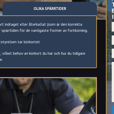
OLIKA SPÄRRTIDER
ort indraget eller återkallat (som är den korrekta
pärrtiden för de vanligaste former av fortkörning.
T
tstyrelsen tar körkortet
E
, vilket behov av körkort du har och hur du tidigare
e.
M
fall, 24 vid grovt rattfylleri och det finns möjlighet
it inblandad i. 2-6 månader spärrtid.
 eller upprepade fortkörningar. 2 månader spärrtid