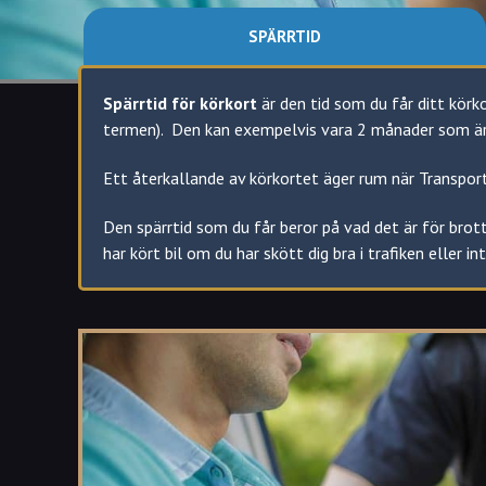
SPÄRRTID
Spärrtid för körkort
är den tid som du får ditt körk
termen). Den kan exempelvis vara 2 månader som är s
Ett återkallande av körkortet äger rum när Transpor
Den spärrtid som du får beror på vad det är för brott
har kört bil om du har skött dig bra i trafiken eller int
Olika spärrtider för olika förseelser
Följande förseelser har olika praxis för förseelser:
Rattfylleri. Spärrtiden är 12-månader i normal
att söka om alkolås för att förkorta tiden
Smitning från en trafikolycka som du själv var
Upprepade trafikbrott – som att inte ha bälte