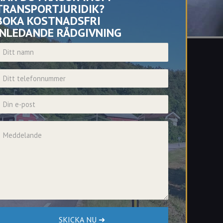
TRANSPORTJURIDIK?
BOKA KOSTNADSFRI
INLEDANDE RÅDGIVNING
Namn
elefonnummer
-post
eddelande