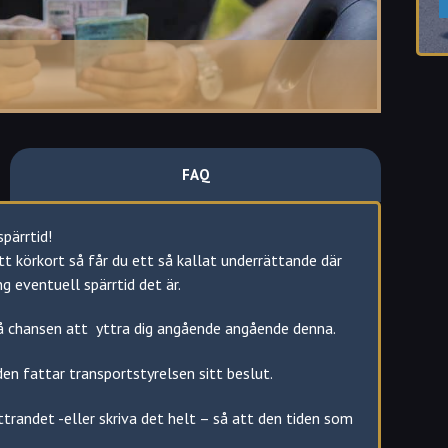
afiksäkerheten.
utom vårdslöshet i trafik då den är 4 månader.
liga bekymmer:
FAQ
ör
 har tagit dig flera gånger för berusning etc kan
pärrtid!
tiden brukar ta slut ett år efter den senast
tt körkort så får du ett så kallat underrättande där
g eventuell spärrtid det är.
 misshandel, olovlig körning. Spärrtiden är enligt
å chansen att yttra dig angående angående denna.
den fattar transportstyrelsen sitt beslut.
:
ttrandet -eller skriva det helt – så att den tiden som