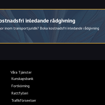
ostnadsfri inledande rådgivning
or inom transportjuridik? Boka kostnadsfri inledande rådgivning
på minst ett år – Vad är spärrtid för
Våra Tjänster
Kunskapsbank
Fortkörning
Rattfylleri
Trafikförseelser