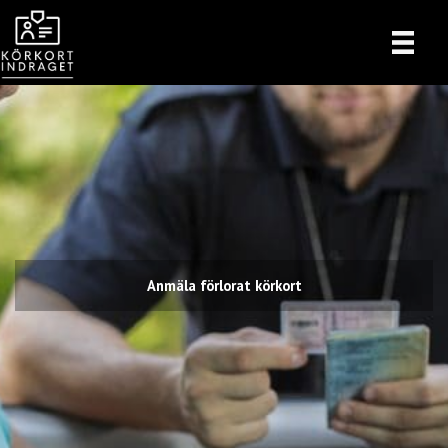
Hoppa
till
innehåll
Anmäla förlorat körkort