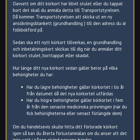
Oavsett om ditt körkort har blivit stulet eller du tappat
bort det skall du anmäla detta till Transportstyrelsen.
Då kommer Transportstyrelsen att skicka ut en ny
ansökningsblankett (grundhandling ) till den adress du är
folkbokförd på.
Sedan ska ett nytt körkort tillverkas, en grundhandling
och inbetalningskort skickas till dig när du anmäler ditt
körkort stulet, borttappat eller skadat.
Hur länge ditt nya körkort sedan gäller beror på vilka
behörigheter du har:
Har du lägre behörigheter gäller körkortet i tio år
från datumet då det nya körkortet utfärdas
Har du högre behörigheter gäller körkortet i fem
år från den senaste medicinska prövningen (när du
fick behörigheterna eller senast förlängde dem)
Om du händelsevis skulle hitta ditt förlorade körkort
igen så kan du återta förlustanmälan om du anser att det
inte varit i någon okänd persons händer.