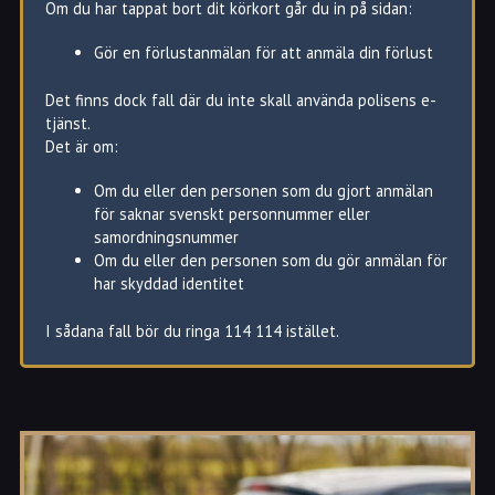
Om du har tappat bort dit körkort går du in på sidan:
Gör en förlustanmälan
för att anmäla din förlust
Det finns dock fall där du inte skall använda polisens e-
tjänst.
Det är om:
Om du eller den personen som du gjort anmälan
för saknar svenskt personnummer eller
samordningsnummer
Om du eller den personen som du gör anmälan för
har skyddad identitet
I sådana fall bör du ringa 114 114 istället.
Att anmäla förlorat körkort när det har blivit stulet
Om du har förlorat ditt körkort pga stöld så skall du