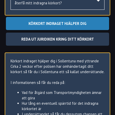
om körkortstillstånd för att sedan få köra igen.
återfå mitt indragna körkort?
KÖRKORT INDRAGET HJÄLPER DIG
REDA UT JURIDIKEN KRING DITT KÖRKORT
Sollentuna
Sollentuna
Sollentuna
Körkort indraget hjälper dig i Sollentuna med yttrande
kommun,
regionen,
Cirka 2 veckor efter polisen har omhändertagit ditt
axplock
axplock
körkort så får du i Sollentuna ett så kallat underrättande.
Aniaraplatsen
Sjöberg
Upplands
Tureberg
Törnskogen
Väsby
I informationen så får du reda på:
Turebergs
Edsviken
Lidingö
Torg
Helenelund
Solna
Vad för åtgärd som Transportmyndigheten ämnar
Töjnan
Häggvik
Stockholm
att göra
Bagarby
Vaxmora
Vallentuna
Hur lång en eventuell spärrtid för det indragna
Nytorp
Viby
Danderyd
körkortet är
Fågelsången
Väsjö
Jakobsberg
I underrättandet så får du dessutom chansen att