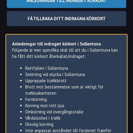
sig efter de regler som råder i trafiken
ANLEDNINGAR TILL INDRAGET KÖRKORT
Med andra ord så kan du i Sollentuna få ditt körkort
FÅ TILLBAKA DITT INDRAGNA KÖRKORT
indraget om du har gjort ett grovt, eller flera lindriga
trafikbrott.
Detta gäller oavsett om brotten gäller under prövotiden
eller inte.
Anledningar till indraget körkort i Sollentuna
Ens körkort kan även återkallas av medicinska skäl.
Följande är mer specifika skäl till att du i Sollentuna kan
ha fått ditt körkort återkallat/indraget:
Ibland så säger man återkallat körkort och ibland
indraget körkort.
Rattfylleri i Sollentuna
Det senare är ett annat uttryck för det korrekta juridiska
Smitning vid olycka i Sollentuna
begreppet återkallat körkort.
Upprepade trafikbrott
Brott mot bestämmelse som är viktigt för
trafiksäkerheten
Fortkörning
Körning mot rött ljus
Omkörning vid övergångsställe
Vårdslöshet i trafik
Olovlig körning
Inte anpassat avståndet till fordonet framför