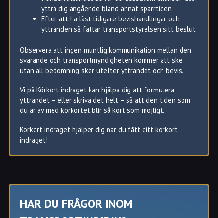
Malmvägen
Rotebro
Kungsängen
yttra dig angående bland annat spärrtiden
Skälby
Rotsunda
Sundbyberg
Efter att ha läst tidigare bevishandlingar och
Sollentuna
Kärrdal
Täby
yttranden så fattar transportstyrelsen sitt beslut
Landsnora
Observera att ingen muntlig kommunikation mellan den
svarande och transportmyndigheten kommer att ske
utan all bedömning sker utefter yttrandet och bevis.
Vi på Körkort indraget kan hjälpa dig att formulera
yttrandet – eller skriva det helt – så att den tiden som
du är av med körkortet blir så kort som möjligt.
Körkort indraget hjälper dig när du fått ditt körkort
indraget!
Körkort indraget hjälper dig i Sollentuna att reda ut
HAR DU FRÅGOR INOM
juridiken kring ditt körkort
Har du i Sollentuna juridiska frågor som rör ditt körkort?