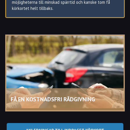
möjligheterna till minskad spärrtid och kanske tom få
körkortet helt tillbaks.
Indraget eller återkallat körkort i Sollentuna?
Att ditt körkort återkallas är vad som sker när
Transportstyrelsen tar körkortet och återkallar
körkortstillståndet.
Ett körkort återkallas i regel inte permanent utan det har
en spärrtid som varierar beroende på vad som förorsakat
att körkortet återkallats.
Under spärrtiden kan körkortet givetvis inte användas
och/eller utfärda ett nytt körkort.
FÅ EN KOSTNADSFRI RÅDGIVNING
Ett körkort återkallas om den som har körkortet:
Har gjort sig skyldig till grov vårdslöshet i trafik
Eller genom upprepade brott visar ovilja att rätta