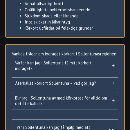
Annat allvarligt brott
Opålitlighet i nykterhetshänseende
Sjukdom, skada eller liknande
Inte skickat in läkarintyg
Körkort utfärdat på felaktiga grunder
Vanliga frågor om indraget körkort i Sollentunasregionen:
Hur du i Sollentuna kan få tillbaka ditt indragna körkort
Varför kan jag i Sollentuna få mitt körkort
Om du i Sollentuna har gjort någon lättare förseelser,
indraget?
såsom t.ex rödljuskörning, får du tillbaka körkortet utan
ytterligare prövning.
Återkallat körkort Sollentuna – vad gör jag?
Såvida du inte haft prövotid på körkortet (inom 2 år från
utfärdande). Då måste du göra ett körkortsprov igen.
Blir jag i Sollentuna av med körkortet för alltid om
Likaså om du ej haft prövotid men haft körkortet
det återkallas?
indraget i mer än ett år.
Har ditt körkort blivit återkallat på grund av medicinska
skäl så måste du skicka in ett läkarintyg samt ny ansökan
Var i Sollentuna kan jag få hjälp med att