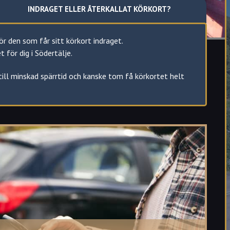
INDRAGET ELLER ÅTERKALLAT KÖRKORT?
för den som får sitt körkort indraget.
för dig i Södertälje.
 till minskad spärrtid och kanske tom få körkortet helt
en tar körkortet och återkallar körkortstillståndet.
spärrtid som varierar beroende på vad som förorsakat att
 utfärda ett nytt körkort.