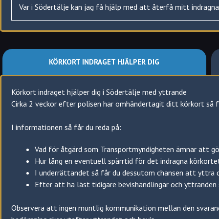
Var i Södertälje kan jag få hjälp med att återfå mitt indragn
KÖRKORT INDRAGET HJÄLPER DIG
Körkort indraget hjälper dig i Södertälje med yttrande
Cirka 2 veckor efter polisen har omhändertagit ditt körkort så f
Södertälje
Södertälje kommun, axplock
I informationen så får du reda på:
Geneta
Sandviken
Glasberga
Vad för åtgärd som Transportmyndigheten ämnar att gö
Tuna
Lina Hage
Hur lång en eventuell spärrtid för det indragna körkorte
Vattubrinken
Mariekälla
I underrättandet så får du dessutom chansen att yttra 
Järna
Grusåsen
Efter att ha läst tidigare bevishandlingar och yttranden
Ekeby
Hagaberg
Nibble
Observera att ingen muntlig kommunikation mellan den svaran
Helenelund
Pershagen