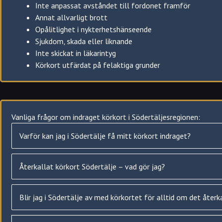
Inte anpassat avståndet till fordonet framför
Annat allvarligt brott
Opålitlighet i nykterhetshänseende
Sjukdom, skada eller liknande
Inte skickat in läkarintyg
Körkort utfärdat på felaktiga grunder
Hur du i Södertälje kan få tillbaka ditt indragna körkort
Vanliga frågor om indraget körkort i Södertäljesregionen:
Om du i Södertälje har gjort någon lättare förseelser, såsom t.e
Varför kan jag i Södertälje få mitt körkort indraget?
ytterligare prövning.
Såvida du inte haft prövotid på körkortet (inom 2 år från utfär
Återkallat körkort Södertälje – vad gör jag?
Likaså om du ej haft prövotid men haft körkortet indraget i mer
Har ditt körkort blivit återkallat på grund av medicinska skäl 
Blir jag i Södertälje av med körkortet för alltid om det återk
körkortstillstånd för att sedan få köra igen.