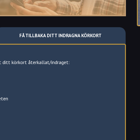
ter de regler som råder i trafiken
u har gjort ett grovt, eller flera lindriga trafikbrott.
inte.
FÅ TILLBAKA DITT INDRAGNA KÖRKORT
ort.
t ditt körkort återkallat/indraget:
ppet återkallat körkort.
eten