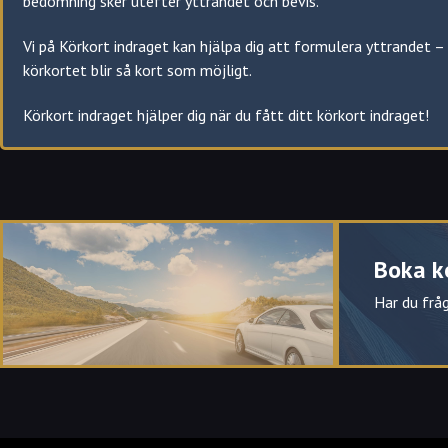
bedömning sker utefter yttrandet och bevis.
Hovsjö
Hölö
Blombacka
Mölnbo
Vi på Körkort indraget kan hjälpa dig att formulera yttrandet – 
Brunnsäng
körkortet blir så kort som möjligt.
Bårsta
Rosenlund
Körkort indraget hjälper dig när du fått ditt körkort indraget!
Saltskog
Sofiehill
Igelsta
Körkort indraget hjälper dig i Södertälje att reda ut juridiken kri
Karlhov
Har du i Södertälje juridiska frågor som rör ditt körkort?
Ritorp
Eller andra trafikjuridiska problem?
Ronna
Boka k
Transportjurister ger dig i Södertälje råd och stöd.
Varmt välkommen att kontakt oss när du behöver hjälp med t.ex
Har du fråg