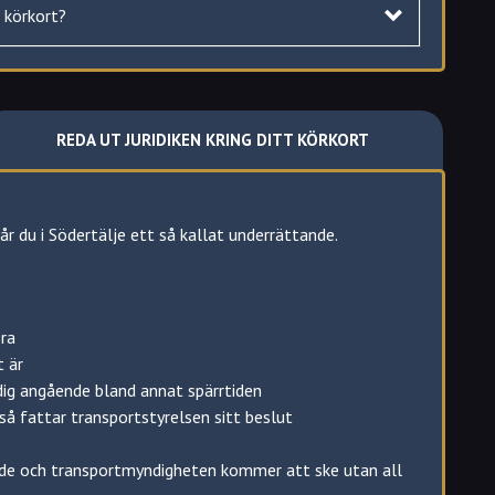
a körkort?
REDA UT JURIDIKEN KRING DITT KÖRKORT
år du i Södertälje ett så kallat underrättande.
Södertälje regionen, axplock
Tumba
ra
Vagnhärad
t är
Vårsta
dig angående bland annat spärrtiden
Gnesta
 så fattar transportstyrelsen sitt beslut
Trosa
Nykvarn
de och transportmyndigheten kommer att ske utan all
Rönninge