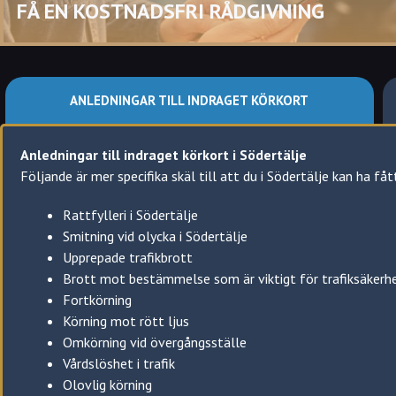
Har gjort sig skyldig till grov vårdslöshet i trafik
FÅ EN KOSTNADSFRI RÅDGIVNING
Eller genom upprepade brott visar ovilja att rätta sig ef
Med andra ord så kan du i Södertälje få ditt körkort indraget om d
Detta gäller oavsett om brotten gäller under prövotiden eller 
ANLEDNINGAR TILL INDRAGET KÖRKORT
Ens körkort kan även återkallas av medicinska skäl.
Anledningar till indraget körkort i Södertälje
Ibland så säger man återkallat körkort och ibland indraget körk
Följande är mer specifika skäl till att du i Södertälje kan ha fåt
Det senare är ett annat uttryck för det korrekta juridiska begre
Rattfylleri i Södertälje
Smitning vid olycka i Södertälje
Upprepade trafikbrott
Brott mot bestämmelse som är viktigt för trafiksäkerh
Fortkörning
Körning mot rött ljus
Omkörning vid övergångsställe
Vårdslöshet i trafik
Olovlig körning