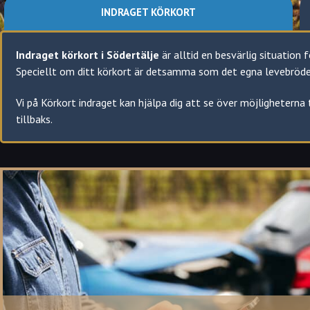
INDRAGET KÖRKORT
Indraget körkort i Södertälje
är alltid en besvärlig situation 
Speciellt om ditt körkort är detsamma som det egna levebrödet 
Vi på Körkort indraget kan hjälpa dig att se över möjligheterna
tillbaks.
Indraget eller återkallat körkort i Södertälje?
Att ditt körkort återkallas är vad som sker när Transportstyrels
Ett körkort återkallas i regel inte permanent utan det har en 
körkortet återkallats.
Under spärrtiden kan körkortet givetvis inte användas och/eller
Ett körkort återkallas om den som har körkortet: