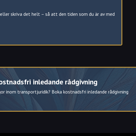
Salem
eller skriva det helt – så att den tiden som du är av med
ng ditt körkort
ostnadsfri inledande rådgivning
. indraget körkort Södertälje.
or inom transportjuridik? Boka kostnadsfri inledande rådgivning