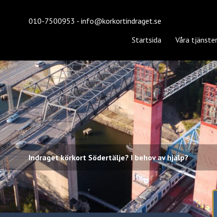
010-7500953
-
info@korkortindraget.se
Startsida
Våra tjänste
Indraget körkort Södertälje? I behov av hjälp?