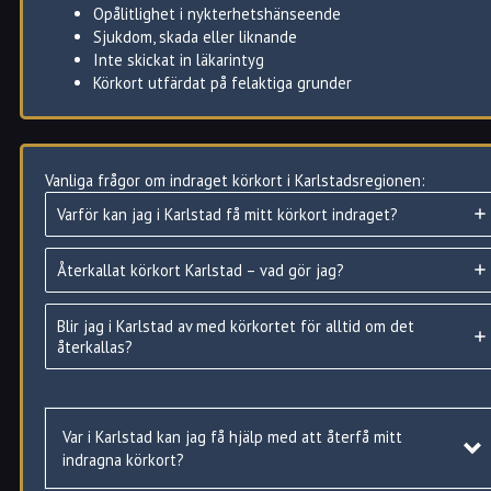
Opålitlighet i nykterhetshänseende
Sjukdom, skada eller liknande
Inte skickat in läkarintyg
Körkort utfärdat på felaktiga grunder
Vanliga frågor om indraget körkort i Karlstadsregionen:
Hur du i Karlstad kan få tillbaka ditt indragna körkort
Varför kan jag i Karlstad få mitt körkort indraget?
Om du i Karlstad har gjort någon lättare förseelser, såsom t.ex
rödljuskörning, får du tillbaka körkortet utan ytterligare
Återkallat körkort Karlstad – vad gör jag?
prövning.
Såvida du inte haft prövotid på körkortet (inom 2 år från
utfärdande). Då måste du göra ett körkortsprov igen.
Blir jag i Karlstad av med körkortet för alltid om det
återkallas?
Likaså om du ej haft prövotid men haft körkortet indraget i mer
än ett år.
Har ditt körkort blivit återkallat på grund av medicinska skäl så
Var i Karlstad kan jag få hjälp med att återfå mitt
måste du skicka in ett läkarintyg samt ny ansökan om
indragna körkort?
körkortstillstånd för att sedan få köra igen.