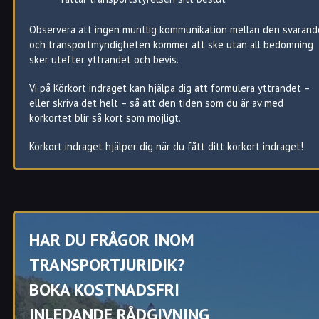
Marieberg
Vålberg
Karlskoga
Norrstrand
Väse
Kil
Observera att ingen muntlig kommunikation mellan den svarand
Orrholmen
Kristinehamn
och transportmyndigheten kommer att ske utan all bedömning
Romstad
Munkfors
sker utefter yttrandet och bevis.
Rud
Skoghall
Vi på Körkort indraget kan hjälpa dig att formulera yttrandet –
Råtorp
Storfors
eller skriva det helt – så att den tiden som du är av med
Sjöstad
Sunne
körkortet blir så kort som möjligt.
Sommarro
Säffle
Stockfallet
Åmål
Körkort indraget hjälper dig när du fått ditt körkort indraget!
Strand
Årjäng
Sundsta
Tingvallastaden
Våxnäs
Körkort indraget hjälper dig i Karlstad att reda ut juridiken kring
HAR DU FRÅGOR INOM
ditt körkort
Har du i Karlstad juridiska frågor som rör ditt körkort?
TRANSPORTJURIDIK?
Eller andra trafikjuridiska problem?
BOKA KOSTNADSFRI
Transportjurister ger dig i Karlstad råd och stöd.
INLEDANDE RÅDGIVNING
Varmt välkommen att kontakt oss när du behöver hjälp med t.ex