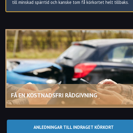
till minskad spärrtid och kanske tom få körkortet helt tillbaks.
Indraget eller återkallat körkort i Karlstad?
Att ditt körkort återkallas är vad som sker när
Transportstyrelsen tar körkortet och återkallar
körkortstillståndet.
Ett körkort återkallas i regel inte permanent utan det har en
spärrtid som varierar beroende på vad som förorsakat att
körkortet återkallats.
Under spärrtiden kan körkortet givetvis inte användas och/eller
utfärda ett nytt körkort.
FÅ EN KOSTNADSFRI RÅDGIVNING
Ett körkort återkallas om den som har körkortet:
Har gjort sig skyldig till grov vårdslöshet i trafik
Eller genom upprepade brott visar ovilja att rätta sig
efter de regler som råder i trafiken
ANLEDNINGAR TILL INDRAGET KÖRKORT