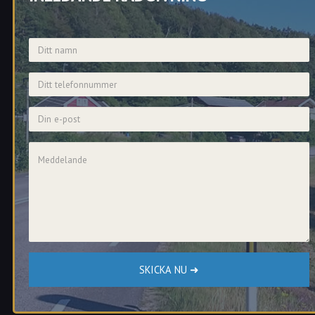
indraget körkort Karlstad.
Namn
Telefonnummer
E-post
Meddelande