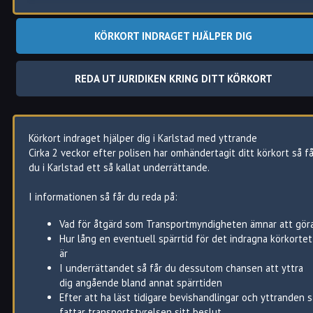
KÖRKORT INDRAGET HJÄLPER DIG
REDA UT JURIDIKEN KRING DITT KÖRKORT
Körkort indraget hjälper dig i Karlstad med yttrande
Cirka 2 veckor efter polisen har omhändertagit ditt körkort så få
du i Karlstad ett så kallat underrättande.
Karlstad
Karlstads
Karlstadsregionen
kommun,
, axplock
I informationen så får du reda på:
axplock
Färjestad
Alster
Arvika
Vad för åtgärd som Transportmyndigheten ämnar att gör
Gruvlyckan
Edsvalla
Degerfors
Hur lång en eventuell spärrtid för det indragna körkortet
Gustavsberg
Molkom
Deje
är
Haga
Råtorp
Filipstad
I underrättandet så får du dessutom chansen att yttra
Herrhagen
Skattkärr
Forshaga
dig angående bland annat spärrtiden
Hultsberg
Skåre
Grums
Efter att ha läst tidigare bevishandlingar och yttranden s
Kvarnberget
Vallargärdet
Hällefors
fattar transportstyrelsen sitt beslut