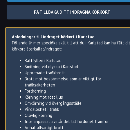
Med andra ord så kan du i Karlstad få ditt körkort indraget om d
FÅ TILLBAKA DITT INDRAGNA KÖRKORT
har gjort ett grovt, eller flera lindriga trafikbrott.
Detta gäller oavsett om brotten gäller under prövotiden eller
inte.
Ens körkort kan även återkallas av medicinska skäl.
Anledningar till indraget körkort i Karlstad
Följande är mer specifika skäl till att du i Karlstad kan ha fått di
Ibland så säger man återkallat körkort och ibland indraget
körkort återkallat/indraget:
körkort.
Det senare är ett annat uttryck för det korrekta juridiska
Rattfylleri i Karlstad
begreppet återkallat körkort.
Smitning vid olycka i Karlstad
Upprepade trafikbrott
Brott mot bestämmelse som är viktigt för
trafiksäkerheten
Fortkörning
Körning mot rött ljus
Omkörning vid övergångsställe
Vårdslöshet i trafik
Olovlig körning
Inte anpassat avståndet till fordonet framför
Annat allvarligt brott