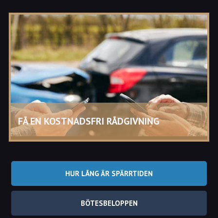
Vad får fortkörning i Växjö för konsekvenser?
Konsekvenserna för fortkörning i Växjö skiljer sig
beroende på hastighetsbegränsning samt
hastighetsöverträdelse.
När fortkörningen anses vara ringa så blir det ett
bötesbelopp beroende på hastighetsöverträdelse.
Vid lägre hastighetsbegränsningar eller vid hög
hastighetsöverträdelse i Växjö så kan körkortet bli
återkallat med olika spärrtider.
FÅ EN KOSTNADSFRI RÅDGIVNING
HUR LÅNG ÄR SPÄRRTIDEN
BÖTESBELOPPEN