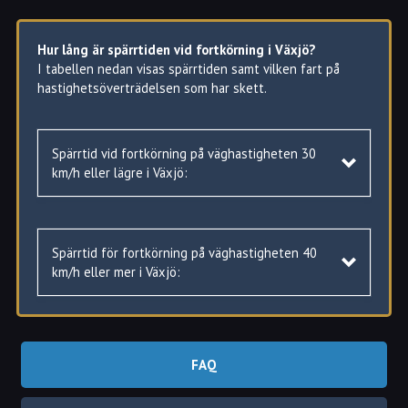
Hur lång är spärrtiden vid fortkörning i Växjö?
I tabellen nedan visas spärrtiden samt vilken fart på
hastighetsöverträdelsen som har skett.
Spärrtid vid fortkörning på väghastigheten 30
km/h eller lägre i Växjö:
Spärrtid för fortkörning på väghastigheten 40
Hastighetsöverträdelse
Spärrtid
km/h eller mer i Växjö:
16–20 km/h
Varning
21–30 km/h
2 månader
FAQ
Hastighetsöverträdelse
Spärrtid
31–40 km/h
3 månader
Hur mycket är bötesbeloppen vid fortkörning i
41–50 km/h
4 månader
25–30 km/h
Varning
Stockholm
?