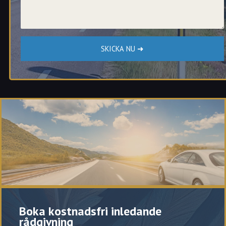
Stavre
Vara
oss.
Strömslund
Vargön
Sylte
Vänersborg
Vi hjälper dig i Trollhättan att ta tillvara dina möjligheter att
Tingvalla
överklaga ditt ärende till Transportstyrelsen vid fortkörning i
Överby
Trollhättan.
Boka kostnadsfri inledande
rådgivning