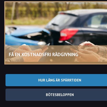
Vad får fortkörning i Trollhättan för konsekvenser?
Konsekvenserna för fortkörning i Trollhättan skiljer sig beroend
på hastighetsbegränsning samt hastighetsöverträdelse.
När fortkörningen anses vara ringa så blir det ett bötesbelopp
beroende på hastighetsöverträdelse.
Vid lägre hastighetsbegränsningar eller vid hög
hastighetsöverträdelse i Trollhättan så kan körkortet bli
återkallat med olika spärrtider.
FÅ EN KOSTNADSFRI RÅDGIVNING
HUR LÅNG ÄR SPÄRRTIDEN
BÖTESBELOPPEN