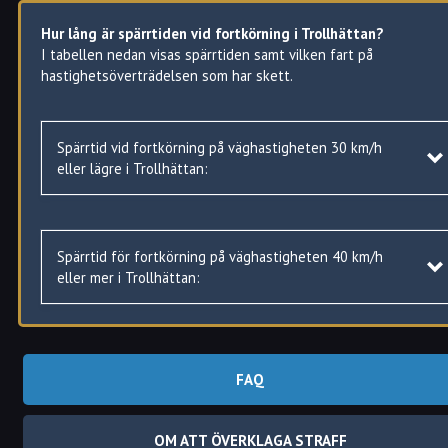
Hur lång är spärrtiden vid fortkörning i Trollhättan?
I tabellen nedan visas spärrtiden samt vilken fart på
hastighetsöverträdelsen som har skett.
Spärrtid vid fortkörning på väghastigheten 30 km/h
eller lägre i Trollhättan:
Spärrtid för fortkörning på väghastigheten 40 km/h
Hastighetsöverträdelse
Spärrtid
eller mer i Trollhättan:
16–20 km/h
Varning
21–30 km/h
2 månader
FAQ
Hastighetsöverträdelse
Spärrtid
31–40 km/h
3 månader
Hur mycket är bötesbeloppen vid fortkörning i Trollhättan
?
41–50 km/h
4 månader
25–30 km/h
Varning
OM ATT ÖVERKLAGA STRAFF