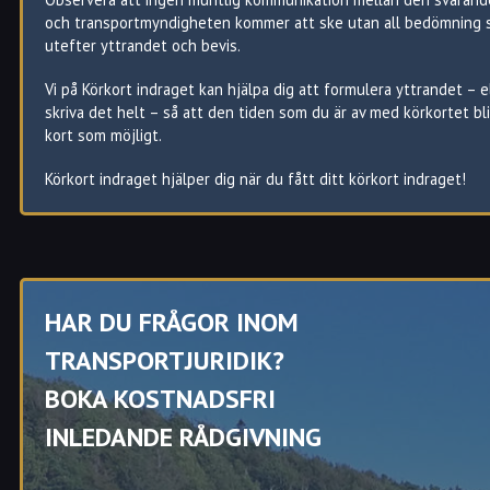
Moröhöjden
Medle
Vännäs
och transportmyndigheten kommer att ske utan all bedömning 
Morön
Myckle
Ånäset
utefter yttrandet och bevis.
Norrbacka
Ostvik
Vi på Körkort indraget kan hjälpa dig att formulera yttrandet – e
Norrböle
Skelleftehamn
skriva det helt – så att den tiden som du är av med körkortet bli
Norrhammar
Ursviken
kort som möjligt.
Norrvalla
Örviken
Sjungande
Körkort indraget hjälper dig när du fått ditt körkort indraget!
Dalen
Sunnanå
Södra
Hedensbyn
Sörböle
Torpet
Körkort indraget hjälper dig i Skellefteå att reda ut juridiken kri
HAR DU FRÅGOR INOM
Älvsbacka
ditt körkort
Har du i Skellefteå juridiska frågor som rör ditt körkort?
TRANSPORTJURIDIK?
Eller andra trafikjuridiska problem?
BOKA KOSTNADSFRI
Transportjurister ger dig i Skellefteå råd och stöd.
INLEDANDE RÅDGIVNING
Varmt välkommen att kontakt oss när du behöver hjälp med t.ex
indraget körkort Skellefteå.