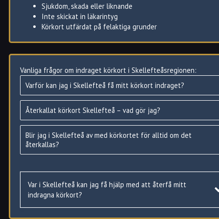
Sjukdom, skada eller liknande
Inte skickat in läkarintyg
Körkort utfärdat på felaktiga grunder
Vanliga frågor om indraget körkort i Skellefteåsregionen:
Hur du i Skellefteå kan få tillbaka ditt indragna körkort
Varför kan jag i Skellefteå få mitt körkort indraget?
Om du i Skellefteå har gjort någon lättare förseelser, såsom t.e
rödljuskörning, får du tillbaka körkortet utan ytterligare prövnin
Återkallat körkort Skellefteå – vad gör jag?
Såvida du inte haft prövotid på körkortet (inom 2 år från
utfärdande). Då måste du göra ett körkortsprov igen.
Blir jag i Skellefteå av med körkortet för alltid om det
Likaså om du ej haft prövotid men haft körkortet indraget i mer
återkallas?
ett år.
Har ditt körkort blivit återkallat på grund av medicinska skäl så
måste du skicka in ett läkarintyg samt ny ansökan om
Var i Skellefteå kan jag få hjälp med att återfå mitt
körkortstillstånd för att sedan få köra igen.
indragna körkort?