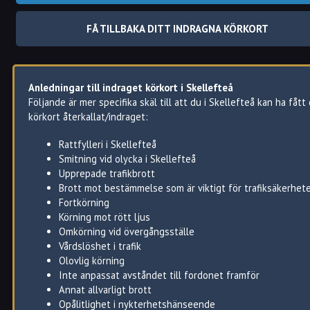
Med andra ord så kan du i Skellefteå få ditt körkort indraget om
har gjort ett grovt, eller flera lindriga trafikbrott.
FÅ TILLBAKA DITT INDRAGNA KÖRKORT
Detta gäller oavsett om brotten gäller under prövotiden eller in
Ens körkort kan även återkallas av medicinska skäl.
Ibland så säger man återkallat körkort och ibland indraget körko
Anledningar till indraget körkort i Skellefteå
Det senare är ett annat uttryck för det korrekta juridiska
Följande är mer specifika skäl till att du i Skellefteå kan ha fått 
begreppet återkallat körkort.
körkort återkallat/indraget:
Rattfylleri i Skellefteå
Smitning vid olycka i Skellefteå
Upprepade trafikbrott
Brott mot bestämmelse som är viktigt för trafiksäkerhet
Fortkörning
Körning mot rött ljus
Omkörning vid övergångsställe
Vårdslöshet i trafik
Olovlig körning
Inte anpassat avståndet till fordonet framför
Annat allvarligt brott
Opålitlighet i nykterhetshänseende