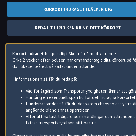
KÖRKORT INDRAGET HJÄLPER DIG
REDA UT JURIDIKEN KRING DITT KÖRKORT
Körkort indraget hjälper dig i Skellefteå med yttrande
Cirka 2 veckor efter polisen har omhändertagit ditt körkort så få
Skellefteå
Skellefteå
Skellefteåregionen
du i Skellefteå ett så kallat underrättande.
kommun,
, axplock
axplock
I informationen så får du reda på:
Alhem
Boliden
Järve
Brännan
Bureå
Lycksele
Vad för åtgärd som Transportmyndigheten ämnar att gör
Degerbyn
Burträsk
Malå
Hur lång en eventuell spärrtid för det indragna körkortet
Eriksberg
Byske
Norsjö
I underrättandet så får du dessutom chansen att yttra d
Gammelstaden
Ersmark
Piteå
angående bland annat spärrtiden
Hedensbyn
Jörn
Robertsfors
Efter att ha läst tidigare bevishandlingar och yttranden s
Medfors
Kusmark
Sävar
fattar transportstyrelsen sitt beslut
Mobacke
Kåge
Umeå
Morö Backe
Lövånger
Vindeln
Observera att ingen muntlig kommunikation mellan den svarand